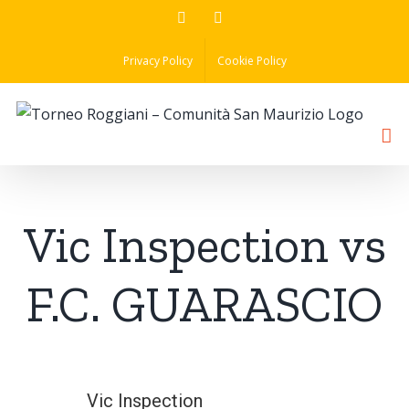
Skip
Facebook
Instagram
to
Privacy Policy
Cookie Policy
content
Vic Inspection vs
F.C. GUARASCIO
Vic Inspection