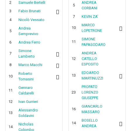
2
Samuele Bertelli
ANDREA
5
CORBANI
3
Fabio Brunati
7
KEVIN ZA’
4
Nicolò Vessato
MARCO
10
Andrea
LOPETRONE
5
Semprevivo
SIMONE
11
6
Andrea Ferro
PAPASODARO
Simone
ANDREA
7
Lamberto
12
CATELLO
ESPOSITO
8
Marco Macchi
EDOARDO
Roberto
13
10
MARTINUZZI
Tomasini
PROPATO
Gennaro
11
23
LORENZO
Caldarelli
GIUSEPPE
12
Ivan Gurrieri
GIANCARLO
16
Alessandro
MASSARO
13
Soldavini
BOSELLO
14
Nicholas
ANDREA
14
Colombo