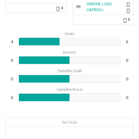
SIMONE LUIGI
99
4
CAPRIOLI
6
Goals
4
6
Assists
0
0
Cartellini Gialli
0
0
Cartellini Rossi
0
0
San Giulio