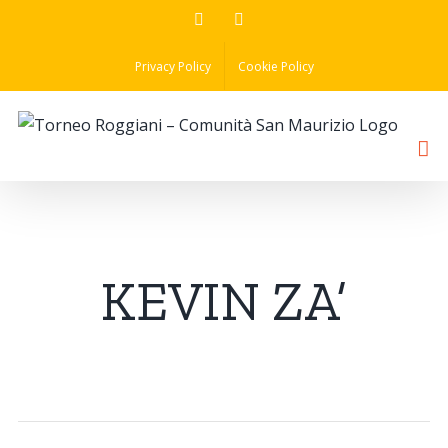
Skip
Facebook
Instagram
to
Privacy Policy
Cookie Policy
content
KEVIN ZA’