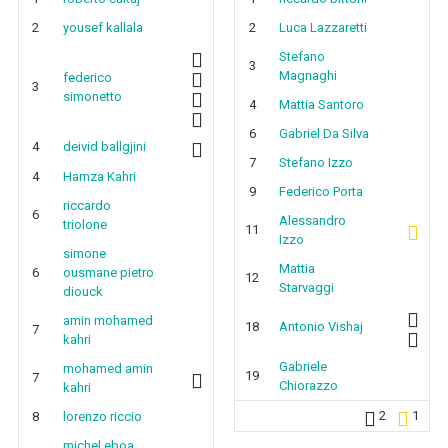
2
yousef kallala
2
Luca Lazzaretti
Stefano
3
Magnaghi
federico
3
simonetto
4
Mattia Santoro
6
Gabriel Da Silva
4
deivid ballgjini
7
Stefano Izzo
4
Hamza Kahri
9
Federico Porta
riccardo
6
Alessandro
triolone
11
Izzo
simone
Mattia
6
ousmane pietro
12
Starvaggi
diouck
amin mohamed
18
Antonio Vishaj
7
kahri
Gabriele
mohamed amin
19
7
Chiorazzo
kahri
2
1
8
lorenzo riccio
michel eboa