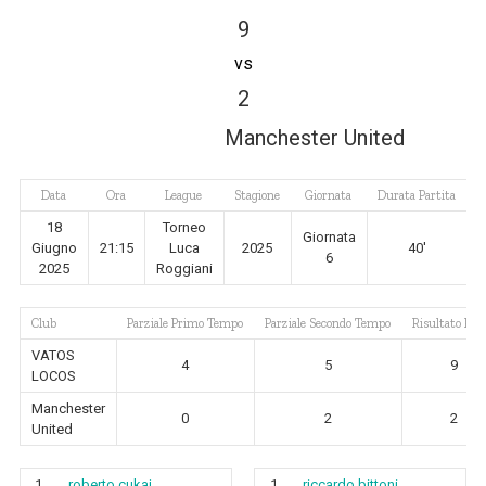
9
vs
2
Manchester United
Data
Ora
League
Stagione
Giornata
Durata Partita
18
Torneo
Giornata
Giugno
21:15
Luca
2025
40'
6
2025
Roggiani
Club
Parziale Primo Tempo
Parziale Secondo Tempo
Risultato Fina
VATOS
4
5
9
LOCOS
Manchester
0
2
2
United
1
roberto cukaj
1
riccardo bittoni