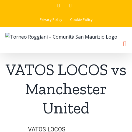
Skip
Facebook
Instagram
to
Privacy Policy
Cookie Policy
content
VATOS LOCOS vs
Manchester
United
VATOS LOCOS