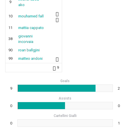
9
ako
10
mouhamed fall
11
mattia cappato
giovanni
38
incorvaia
90
roan ballgjini
99
matteo andoni
9
Goals
9
2
Assists
0
0
Cartellini Gialli
0
1