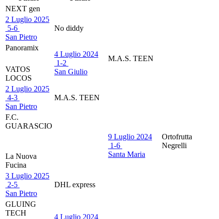
NEXT gen
2 Luglio 2025
5
-
6
No diddy
San Pietro
Panoramix
4 Luglio 2024
M.A.S. TEEN
1
-
2
VATOS
San Giulio
LOCOS
2 Luglio 2025
4
-
3
M.A.S. TEEN
San Pietro
F.C.
GUARASCIO
9 Luglio 2024
Ortofrutta
1
-
6
Negrelli
Santa Maria
La Nuova
Fucina
3 Luglio 2025
2
-
5
DHL express
San Pietro
GLUING
TECH
4 Luglio 2024