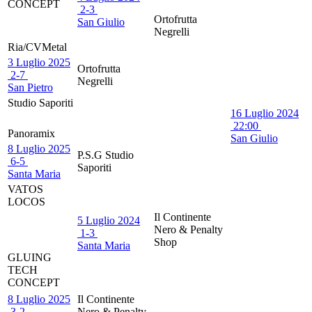
CONCEPT
2
-
3
Ortofrutta
San Giulio
Negrelli
Ria/CVMetal
3 Luglio 2025
Ortofrutta
2
-
7
Negrelli
San Pietro
Studio Saporiti
16 Luglio 2024
22:00
Panoramix
San Giulio
8 Luglio 2025
P.S.G Studio
6
-
5
Saporiti
Santa Maria
VATOS
LOCOS
Il Continente
5 Luglio 2024
Nero & Penalty
1
-
3
Shop
Santa Maria
GLUING
TECH
CONCEPT
8 Luglio 2025
Il Continente
3
-
2
Nero & Penalty