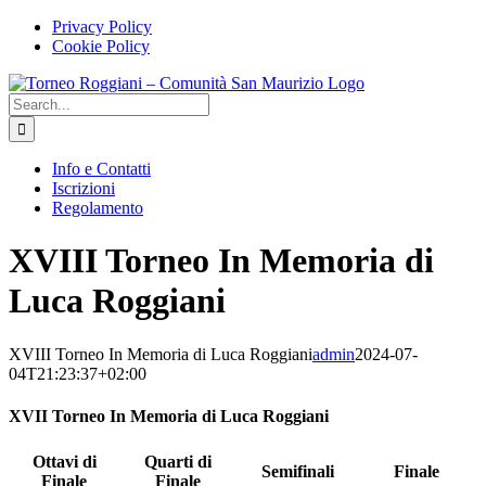
Skip
Facebook
Instagram
Privacy Policy
to
Cookie Policy
content
Search
for:
Info e Contatti
Iscrizioni
Regolamento
XVIII Torneo In Memoria di
Luca Roggiani
XVIII Torneo In Memoria di Luca Roggiani
admin
2024-07-
04T21:23:37+02:00
XVII Torneo In Memoria di Luca Roggiani
Ottavi di
Quarti di
Semifinali
Finale
Finale
Finale