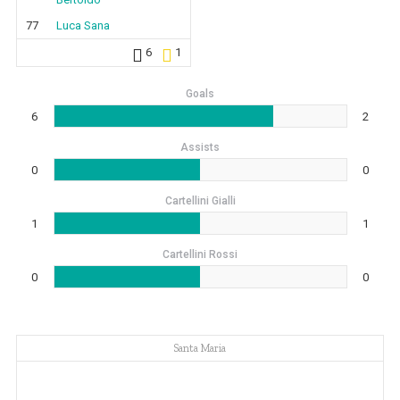
77
Luca Sana
6
1
Goals
6
2
Assists
0
0
Cartellini Gialli
1
1
Cartellini Rossi
0
0
Santa Maria