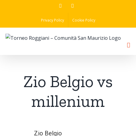
Skip
Facebook
Instagram
to
Privacy Policy
Cookie Policy
content
Zio Belgio vs
millenium
Zio Belgio