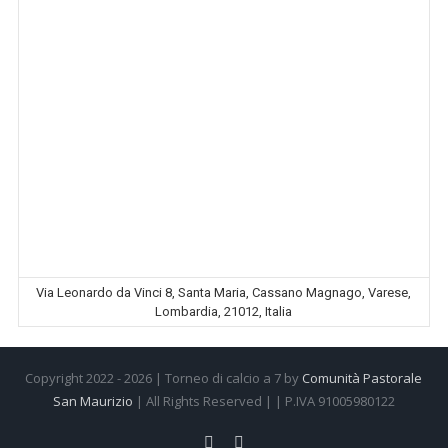
Via Leonardo da Vinci 8, Santa Maria, Cassano Magnago, Varese,
Lombardia, 21012, Italia
Copyright 2022 -
2026 | Torneo di calcio a 7 by
Comunità Pastorale
San Maurizio
| All Rights Reserved | | P.IVA 91005980122
Facebook
Instagram