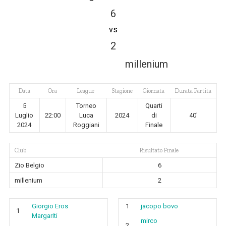
6
vs
2
millenium
Data
Ora
League
Stagione
Giornata
Durata Partita
5
Torneo
Quarti
Luglio
22:00
Luca
2024
di
40'
2024
Roggiani
Finale
Club
Risultato Finale
Zio Belgio
6
millenium
2
Giorgio Eros
1
jacopo bovo
1
Margariti
mirco
2