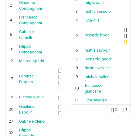
Giacomo
migliavacca
2
Compagnoni
3
mattia sessolo
Francesco
4
4
luca villa
Compagnoni
Gabriele
6
5
riccardo bogni
Carnelli
Filippo
10
6
mattia savogin
Compagnoni
7
leonardo geodi
12
Matteo Spada
8
davide vallese
Lorenzo
9
michele vallese
17
Propato
francesco
10
giancane
19
Riccardo Bruni
11
luca savogin
Gianluca
20
2
1
Babolin
27
Gabriele Clerici
Filippo
32
Bertoldo