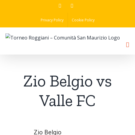
Skip
Facebook
Instagram
to
Privacy Policy
Cookie Policy
content
Zio Belgio vs
Valle FC
Zio Belgio