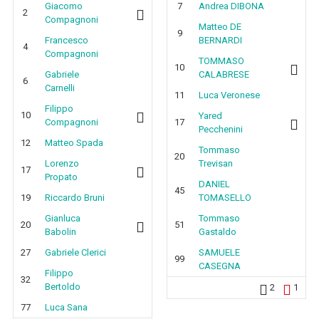
Giacomo
7
Andrea DIBONA
2
Compagnoni
Matteo DE
9
Francesco
BERNARDI
4
Compagnoni
TOMMASO
10
Gabriele
CALABRESE
6
Carnelli
11
Luca Veronese
Filippo
10
Yared
Compagnoni
17
Pecchenini
12
Matteo Spada
Tommaso
20
Lorenzo
Trevisan
17
Propato
DANIEL
45
19
Riccardo Bruni
TOMASELLO
Gianluca
Tommaso
20
51
Babolin
Gastaldo
27
Gabriele Clerici
SAMUELE
99
CASEGNA
Filippo
32
Bertoldo
2
1
77
Luca Sana