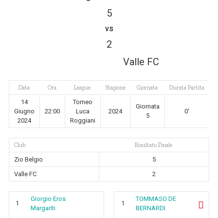
5
vs
2
Valle FC
Data
Ora
League
Stagione
Giornata
Durata Partita
14
Torneo
Giornata
Giugno
22:00
Luca
2024
0'
5
2024
Roggiani
Club
Risultato Finale
Zio Belgio
5
Valle FC
2
Giorgio Eros
TOMMASO DE
1
1
Margariti
BERNARDI