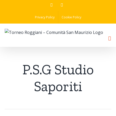
Skip
Facebook
Instagram
to
Privacy Policy
Cookie Policy
content
P.S.G Studio
Saporiti