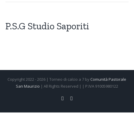
P.S.G Studio Saporiti
Copyright 2022 -
2026 | Torneo di calcio a 7 by
Comunità Pastorale
San Maurizio
| All Rights Reserved | | P.IVA 91005980122
Facebook
Instagram