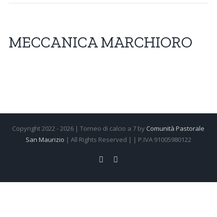
MECCANICA MARCHIORO
Copyright 2022 -
2026 | Torneo di calcio a 7 by
Comunità Pastorale
San Maurizio
| All Rights Reserved | | P.IVA 91005980122
Facebook
Instagram