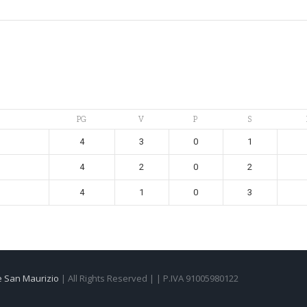
PG
V
P
S
4
3
0
1
4
2
0
2
4
1
0
3
e San Maurizio
| All Rights Reserved | | P.IVA 91005980122