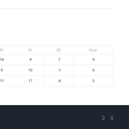
RF
RS
RD
Punti
16
9
7
9
9
10
-1
6
11
17
-6
3
Facebook
Instagra