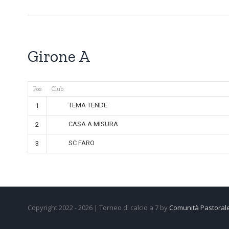
Girone A
Pos
Club
TEMA TENDE
1
CASA A MISURA
2
SC FARO
3
Copyright 2022 -
2026 | Torneo di calcio a 7 by
Comunità Pastoral