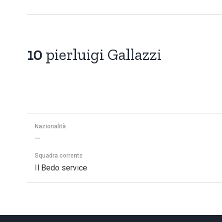
10
pierluigi Gallazzi
Nazionalità
—
Squadra corrente
Il Bedo service