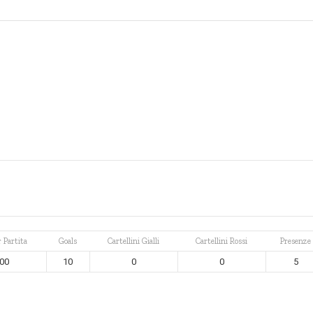
r Partita
Goals
Cartellini Gialli
Cartellini Rossi
Presenze
.00
10
0
0
5