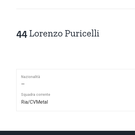
44
Lorenzo Puricelli
Nazionalità
—
Squadra corrente
Ria/CVMetal