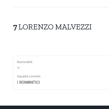
7
LORENZO MALVEZZI
Nazionalità
—
Squadra corrente
I ROMANTICI