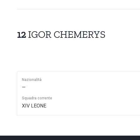
12
IGOR CHEMERYS
Nazionalità
—
Squadra corrente
XIV LEONE