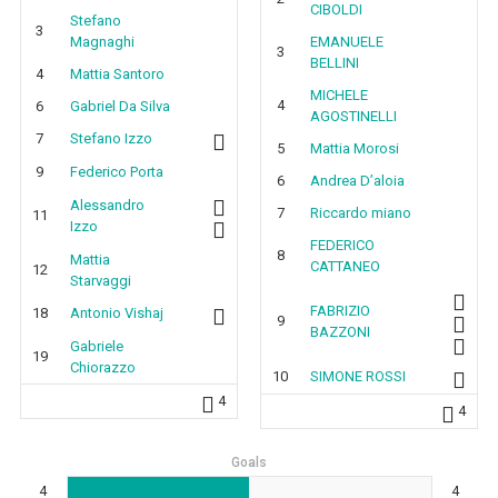
CIBOLDI
Stefano
3
Magnaghi
EMANUELE
3
BELLINI
4
Mattia Santoro
MICHELE
4
6
Gabriel Da Silva
AGOSTINELLI
7
Stefano Izzo
5
Mattia Morosi
9
Federico Porta
6
Andrea D’aloia
Alessandro
7
Riccardo miano
11
Izzo
FEDERICO
8
Mattia
CATTANEO
12
Starvaggi
FABRIZIO
18
Antonio Vishaj
9
BAZZONI
Gabriele
19
Chiorazzo
10
SIMONE ROSSI
4
4
Goals
4
4