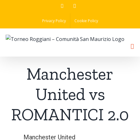
Skip
Facebook
Instagram
to
Privacy Policy
Cookie Policy
content
Manchester
United vs
ROMANTICI 2.0
Manchester United