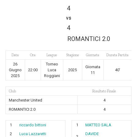
4
vs
4
ROMANTICI 2.0
Data
Ora
League
Stagione
Giornata
Durata Partita
26
Torneo
Giornata
Giugno
22:00
Luca
2025
40'
11
2025
Roggiani
Club
Risultato Finale
Manchester United
4
ROMANTICI 2.0
4
1
riccardo bittoni
1
MATTEO SALA
2
Luca Lazzaretti
DAVIDE
2